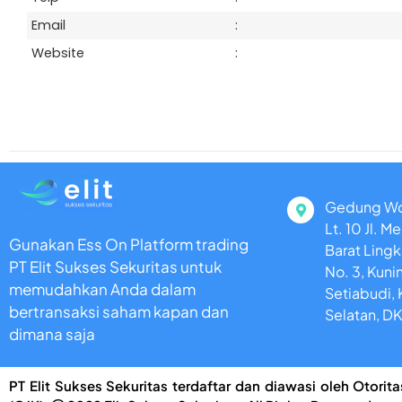
Email
:
Website
:
Gedung Wor
Lt. 10 Jl. 
Gunakan Ess On Platform trading
Barat Ling
PT Elit Sukses Sekuritas untuk
No. 3, Kuni
memudahkan Anda dalam
Setiabudi, 
bertransaksi saham kapan dan
Selatan, DK
dimana saja
PT Elit Sukses Sekuritas terdaftar dan diawasi oleh Otori