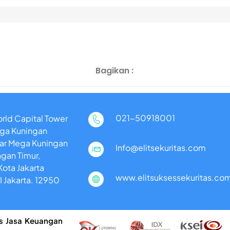
Bagikan :
021-50918001
ld Capital Tower
Mega Kuningan
kar Mega Kuningan
Info@elitsekuritas.com
ngan Timur,
Kota Jakarta
www.elitsuksessekuritas.co
I Jakarta. 12950
tas Jasa Keuangan