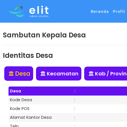
Beranda
Profil
Sambutan Kepala Desa
Identitas Desa
Desa
Kecamatan
Kab / Provin
Desa
:
Kode Desa
:
Kode POS
:
Alamat Kantor Desa
:
Telp
: